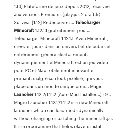
1.13] Plateforme de jeux depuis 2012, réservée
aux versions Premiums (play.just2 craft.fr)
Survival [1.12] Redécouvrez...
Télécharger
Minecraft
1.12.1.1 gratuitement pour...
Télécharger Minecraft 1.12.1.1. Avec Minecraft,
créez et jouez dans un univers fait de cubes et
entièrement généré aléatoirement,
dynamiquement etMinecraft est un jeu vidéo
pour PC et Mac totalement innovant et
prenant, malgré son look pixélisé, qui vous
place dans un monde unique créé... Magic
Launcher
1.12.2/1.11.2 (Auto Mod Installer...) - 9…
Magic Launcher 1.12.2/1.11.2 is a new Minecraft
launcher which can load mods dynamically
without changing or patching the minecraft.jar.
It is a programme that helps players install