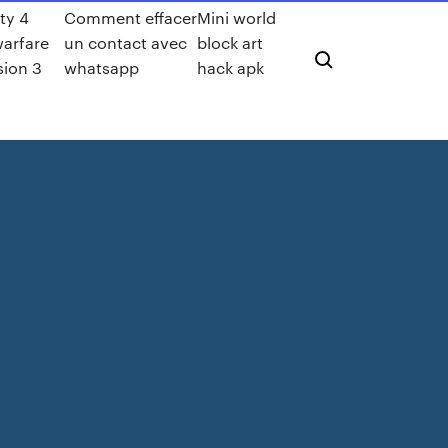
uty 4
Comment effacer
Mini world
arfare
un contact avec
block art
sion 3
whatsapp
hack apk