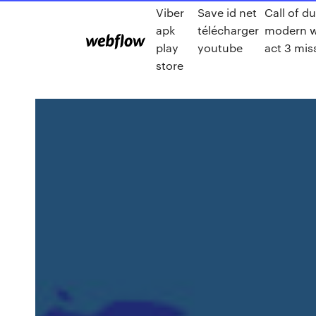
Viber
Save id net
Call of d
apk
télécharger
modern w
play
youtube
act 3 mis
store